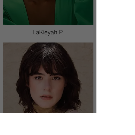
LaKieyah P.